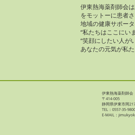
伊東熱海薬剤師会は
をモットーに患者さ
地域の健康サポータ
“私たちはここにいま
“笑顔にしたい人がい
あなたの元気が私た
伊東熱海薬剤師会
〒414-005
静岡県伊東市岡217-
TEL：0557-35-98
E-MAIL：
jimukyok